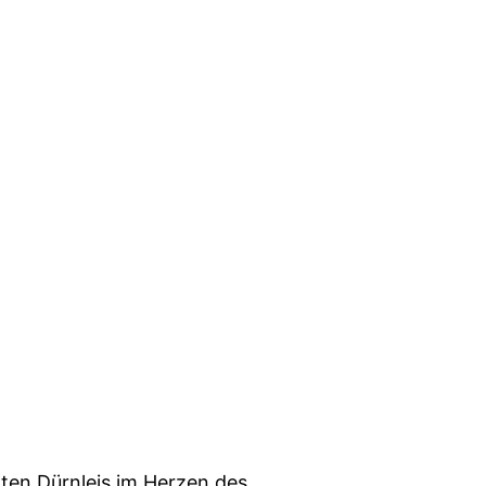
ten Dürnleis im Herzen des