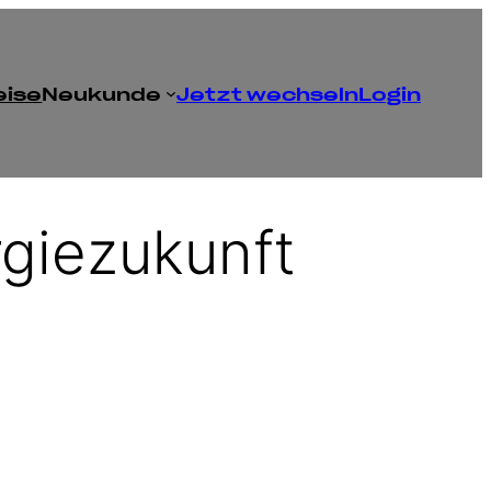
eise
Neukunde
Jetzt wechseln
Login
rgiezukunft