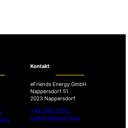
Kontakt
eFriends Energy GmbH
Nappersdorf 51
2023 Nappersdorf
+43 2953 20102
t
support@efriends.at
ness