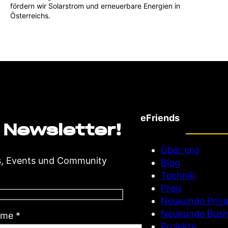
fördern wir Solarstrom und erneuerbare Energien in
Österreichs.
eFriends
 Newsletter!
Über uns
s, Events und Community
Blog
Technik
Preis
Neukunde Priva
Neukunde Busi
(
ame
*
Projekte
P