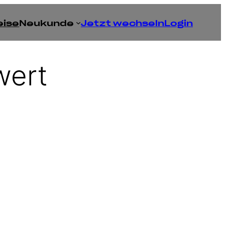
eise
Neukunde
Jetzt wechseln
Login
wert