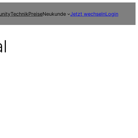
nity
Technik
Preise
Neukunde
Jetzt wechseln
Login
l