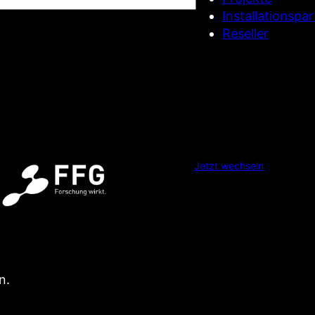
P
Installationspa
f
Reseller
l
i
c
h
t
f
e
l
Jetzt wechseln
d
)
n.