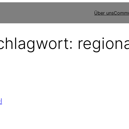
Über uns
Commu
chlagwort:
regiona
l