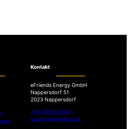
Kontakt
eFriends Energy GmbH
Nappersdorf 51
2023 Nappersdorf
+43 2953 20102
t
support@efriends.at
ness