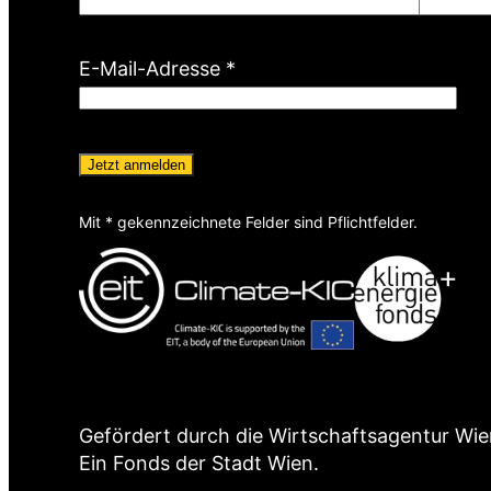
P
f
l
(
E-Mail-Adresse
*
i
P
c
f
h
l
t
i
f
c
e
Mit * gekennzeichnete Felder sind Pflichtfelder.
h
l
t
d
f
)
e
l
d
)
Gefördert durch die Wirtschaftsagentur Wie
Ein Fonds der Stadt Wien.