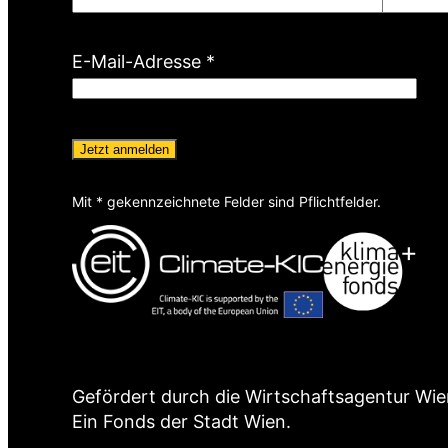
f
l
(
E-Mail-Adresse
*
i
P
c
f
h
l
t
i
f
c
e
Mit * gekennzeichnete Felder sind Pflichtfelder.
h
l
t
d
f
)
e
l
d
)
Gefördert durch die Wirtschaftsagentur Wie
Ein Fonds der Stadt Wien.