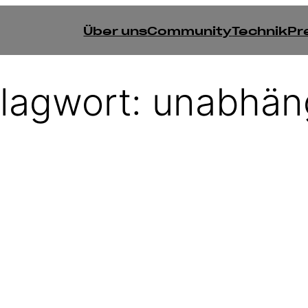
Über uns
Community
Technik
Pr
lagwort:
unabhän