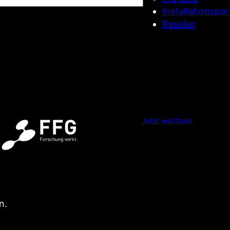
Installationspa
f
Reseller
l
i
c
h
t
f
e
l
Jetzt wechseln
d
)
n.