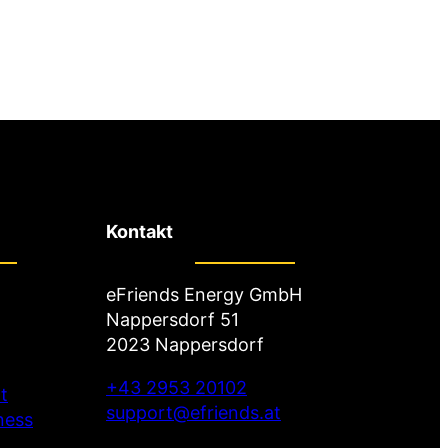
Kontakt
eFriends Energy GmbH
Nappersdorf 51
2023 Nappersdorf
+43 2953 20102
t
support@efriends.at
ness