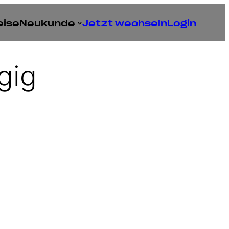
eise
Neukunde
Jetzt wechseln
Login
gig