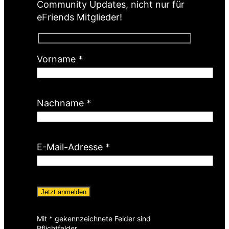
Community Updates, nicht nur für
eFriends Mitglieder!
(
Vorname
*
P
f
l
(
Nachname
*
i
P
c
f
h
l
(
E-Mail-Adresse
*
t
i
P
f
c
f
e
h
l
l
t
i
d
f
c
)
e
Mit * gekennzeichnete Felder sind
h
Pflichtfelder.