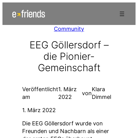
Zum
Inhalt
springen
Community
EEG Göllersdorf –
die Pionier-
Gemeinschaft
Veröffentlicht
1. März
Klara
von
am
2022
Dimmel
1. März 2022
Die EEG Göllersdorf wurde von
Freunden und Nachbarn als einer