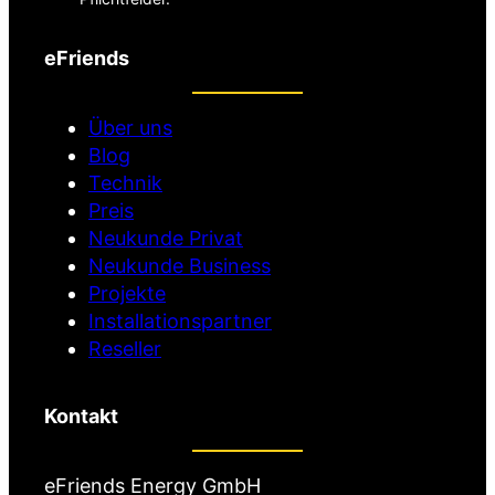
l
t
d
f
eFriends
)
e
l
d
Über uns
)
Blog
Technik
Preis
Neukunde Privat
Neukunde Business
Projekte
Installationspartner
Reseller
Kontakt
eFriends Energy GmbH