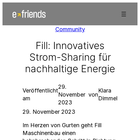
Zum
Inhalt
springen
Community
Fill: Innovatives
Strom-Sharing für
nachhaltige Energie
29.
Veröffentlicht
Klara
November
von
am
Dimmel
2023
29. November 2023
Im Herzen von Gurten geht Fill
Maschinenbau einen